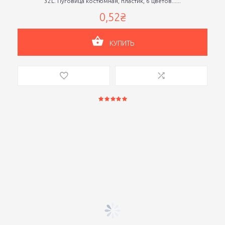
32L. Пуговица костюмная, пластик, 6 цветов......
0,52₴
КУПИТЬ