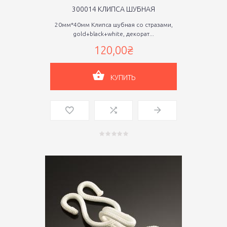
300014 КЛИПСА ШУБНАЯ
20мм*40мм Клипса шубная со стразами,
gold+black+white, декорат...
120,00₴
КУПИТЬ