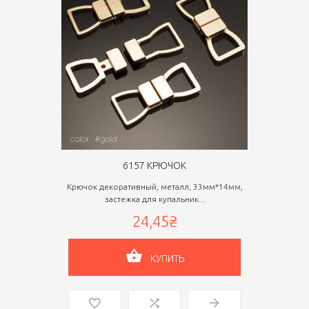
6157 КРЮЧОК
Крючок декоративный, металл, 33мм*14мм,
застежка для купальник...
24,45₴
КУПИТЬ