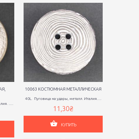
АЯ,
10063 КОСТЮМНАЯ МЕТАЛЛИЧЕСКАЯ
10025 П
40L. Пуговица на удары, металл. Италия.....
54L / 44L П
я. .....
Ит
11,30₴
КУПИТЬ