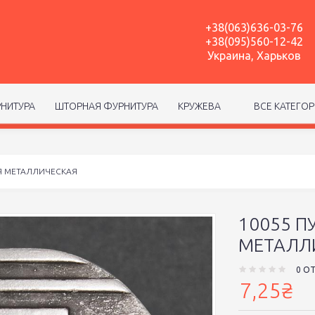
+38(063)636-03-76
+38(095)560-12-42
Украина, Харьков
НИТУРА
ШТОРНАЯ ФУРНИТУРА
КРУЖЕВА
ВСЕ КАТЕГО
Я МЕТАЛЛИЧЕСКАЯ
10055 
МЕТАЛЛ
0 О
7,25₴