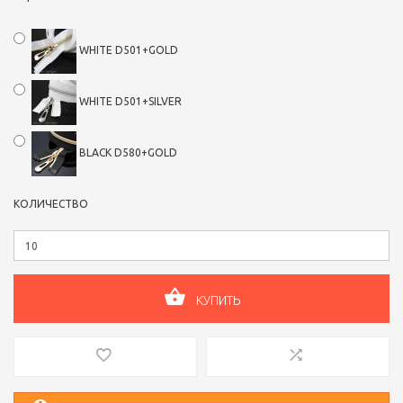
WHITE D501+GOLD
WHITE D501+SILVER
BLACK D580+GOLD
КОЛИЧЕСТВО
КУПИТЬ