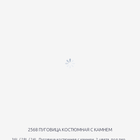
2568 ПУГОВИЦА КОСТЮМНАЯ С КАМНЕМ
36L / 28L / 24L. Пуговица костюмная с камнем, 2 цвета, под пер...