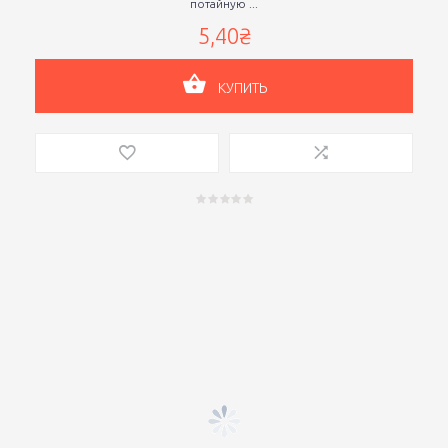
потайную ...
5,40₴
КУПИТЬ