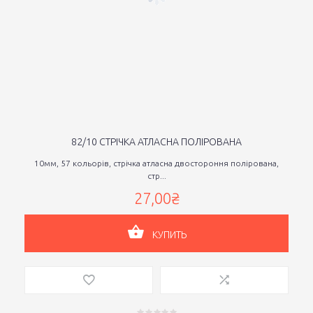
82/10 СТРIЧКА АТЛАСНА ПОЛIРОВАНА
10мм, 57 кольорiв, стрiчка атласна двостороння полiрована,
стр...
27,00₴
КУПИТЬ