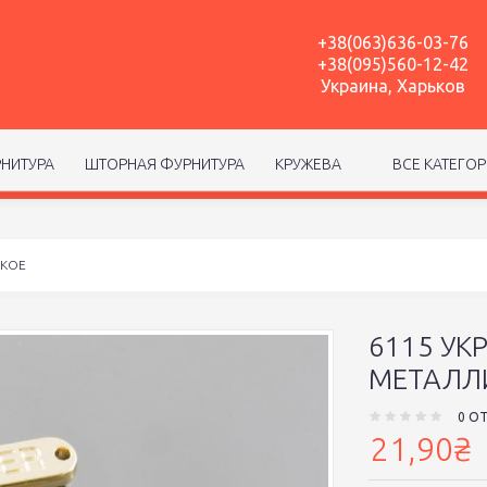
+38(063)636-03-76
+38(095)560-12-42
Украина, Харьков
НИТУРА
ШТОРНАЯ ФУРНИТУРА
КРУЖЕВА
ВСЕ КАТЕГО
СКОЕ
6115 У
МЕТАЛЛ
0 О
21,90₴