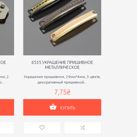
НОЕ
6535 УКРАШЕНИЕ ПРИШИВНОЕ
6537 УК
МЕТАЛЛИЧЕСКОЕ
М
мм, 2
Украшение пришивное, 29мм*4мм, 3 цвета,
Украшение
...
декоративный пришивной...
декоративн
7,75₴
КУПИТЬ