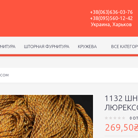
+38(063)636-03-76
+38(095)560-12-42
Украина, Харьков
НИТУРА
ШТОРНАЯ ФУРНИТУРА
КРУЖЕВА
ВСЕ КАТЕГО
КСОМ
1132 ШН
ЛЮРЕКС
0 О
269,50