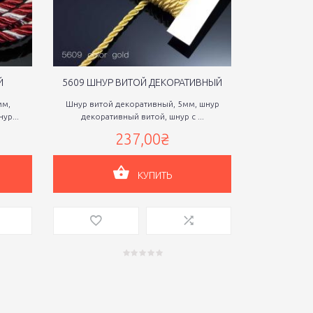
Й
5609 ШНУР ВИТОЙ ДЕКОРАТИВНЫЙ
5611 Ш
мм,
Шнур витой декоративный, 5мм, шнур
Шнур декорат
ур...
декоративный витой, шнур с ...
декора
237,00₴
КУПИТЬ