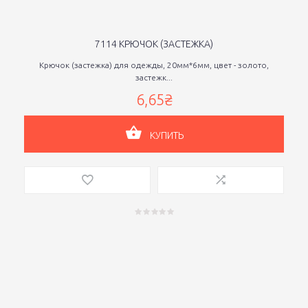
7114 КРЮЧОК (ЗАСТЕЖКА)
Крючок (застежка) для одежды, 20мм*6мм, цвет - золото,
застежк...
6,65₴
КУПИТЬ