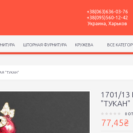
+38(063)636-03-76
+38(095)560-12-42
Украина, Харьков
НИТУРА
ШТОРНАЯ ФУРНИТУРА
КРУЖЕВА
ВСЕ КАТЕГО
АЯ "ТУКАН"
1701/13
"ТУКАН"
0 О
77,45₴