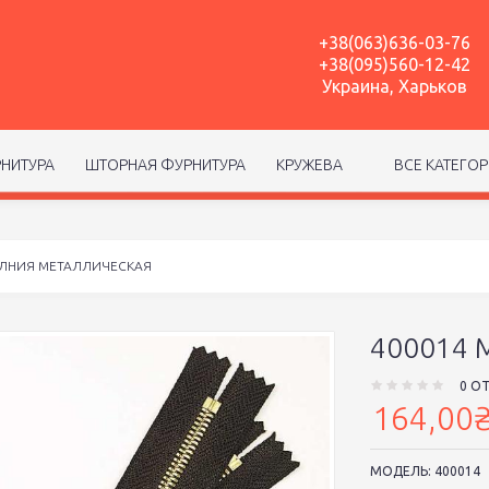
+38(063)636-03-76
+38(095)560-12-42
Украина, Харьков
НИТУРА
ШТОРНАЯ ФУРНИТУРА
КРУЖЕВА
ВСЕ КАТЕГО
ОЛНИЯ МЕТАЛЛИЧЕСКАЯ
400014
0 О
164,00
МОДЕЛЬ:
400014