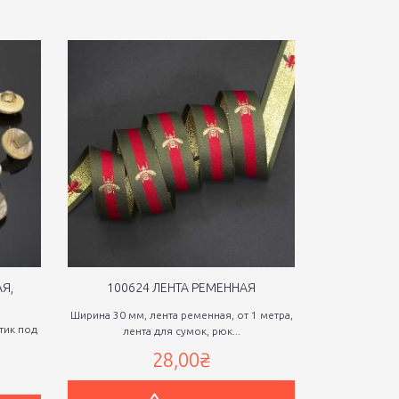
Я,
100624 ЛЕНТА РЕМЕННАЯ
10063
Ширина 30 мм, лента ременная, от 1 метра,
Ширина 38 мм,
стик под
лента для сумок, рюк...
лент
28,00₴