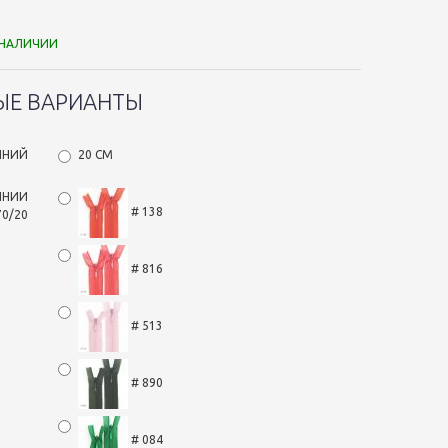
 НАЛИЧИИ
ЫЕ ВАРИАНТЫ
ЛНИЙ
20 СМ
ЛНИИ
# 138
70/20
# 816
# 513
# 890
# 084