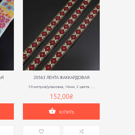
АЯ
20563 ЛЕНТА ЖАККАРДОВАЯ
20566 
.
10 метров/упаковка, 16мм, 2 цвета......
50мм, 1
152,00₴
КУПИТЬ