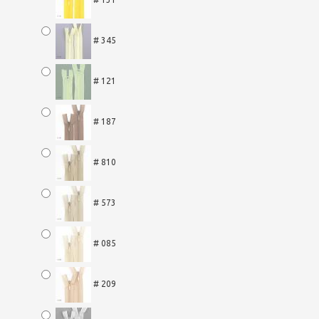
# 345
# 121
# 187
# 810
# 573
# 085
# 209