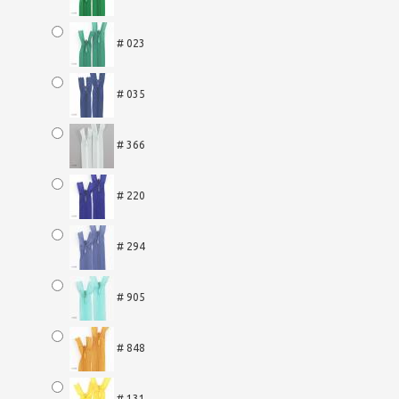
# 023
# 035
# 366
# 220
# 294
# 905
# 848
# 131