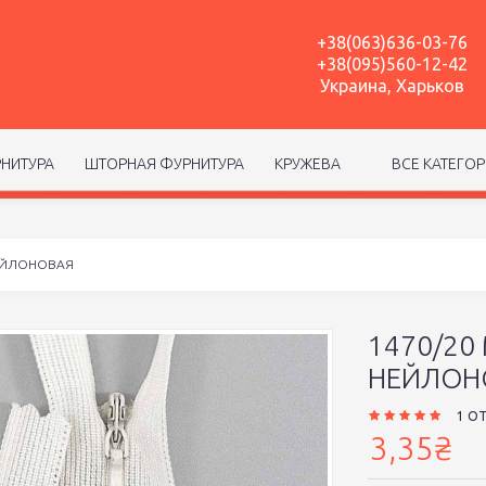
+38(063)636-03-76
+38(095)560-12-42
Украина, Харьков
НИТУРА
ШТОРНАЯ ФУРНИТУРА
КРУЖЕВА
ВСЕ КАТЕГО
ЕЙЛОНОВАЯ
1470/20
НЕЙЛОН
1 О
3,35₴