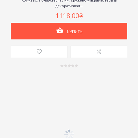
Кружево, полиэстер, 93мм, кружево-макраме, тесьма
декоративная...
1118,00₴
КУПИТЬ