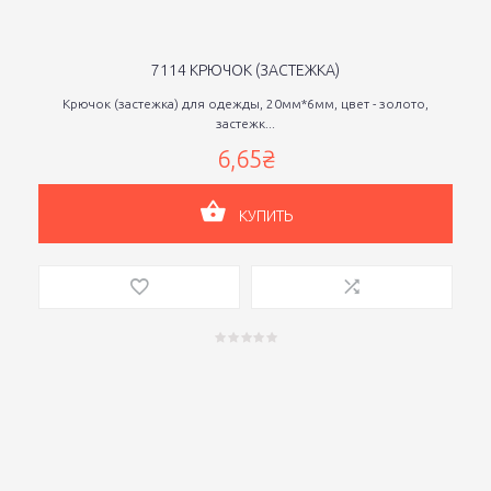
7114 КРЮЧОК (ЗАСТЕЖКА)
Крючок (застежка) для одежды, 20мм*6мм, цвет - золото,
застежк...
6,65₴
КУПИТЬ