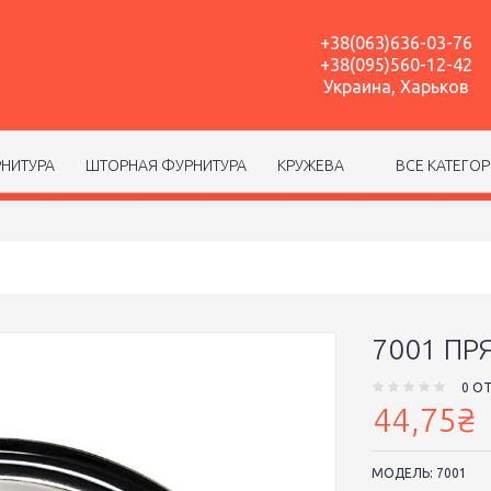
+38(063)636-03-76
+38(095)560-12-42
Украина, Харьков
НИТУРА
ШТОРНАЯ ФУРНИТУРА
КРУЖЕВА
ВСЕ КАТЕГО
7001 П
0 О
44,75₴
МОДЕЛЬ:
7001