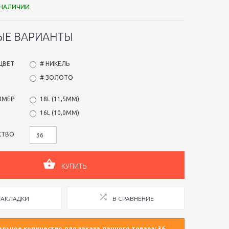
 НАЛИЧИИ
ЫЕ ВАРИАНТЫ
ЦВЕТ
# НИКЕЛЬ
# ЗОЛОТО
ЗМЕР
18L (11,5ММ)
16L (10,0ММ)
СТВО
КУПИТЬ
ЗАКЛАДКИ
В СРАВНЕНИЕ
ьное количество для заказа данного товара: 36