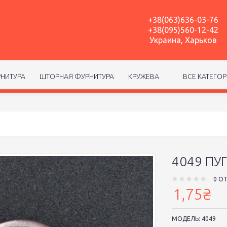
+38(063)636-03-76
+38(095)560-12-42
Украина, Харьков
НИТУРА
ШТОРНАЯ ФУРНИТУРА
КРУЖЕВА
ВСЕ КАТЕГО
4049 ПУ
0 О
1,75₴
МОДЕЛЬ:
4049