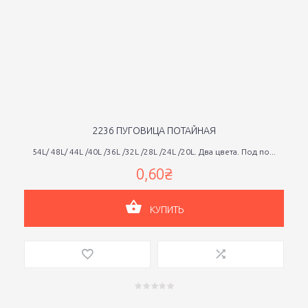
2236 ПУГОВИЦА ПОТАЙНАЯ
54L/ 48L/ 44L /40L /36L /32L /28L /24L /20L. Два цвета. Под по...
0,60₴
КУПИТЬ