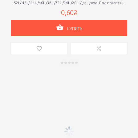
52L/ 48L/ 44L /40L /36L /32L /24L /20L. Два цвета. Под покраск...
0,60₴
КУПИТЬ