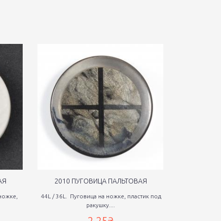
АЯ
2010 ПУГОВИЦА ПАЛЬТОВАЯ
2011 П
ножке,
44L / 36L. Пуговица на ножке, пластик под
24L Платель
ракушку....
чер
2,25₴