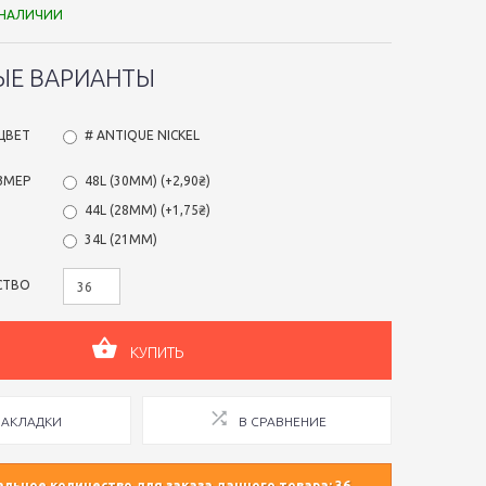
 НАЛИЧИИ
ЫЕ ВАРИАНТЫ
ЦВЕТ
# ANTIQUE NICKEL
ЗМЕР
48L (30ММ) (+2,90₴)
44L (28ММ) (+1,75₴)
34L (21ММ)
СТВО
КУПИТЬ
ЗАКЛАДКИ
В СРАВНЕНИЕ
ьное количество для заказа данного товара: 36