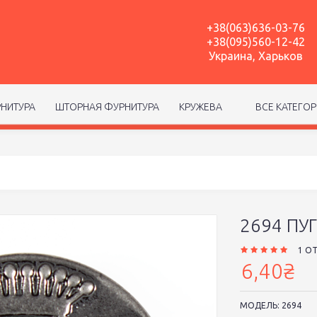
+38(063)636-03-76
+38(095)560-12-42
Украина, Харьков
НИТУРА
ШТОРНАЯ ФУРНИТУРА
КРУЖЕВА
ВСЕ КАТЕГО
2694 ПУ
1 О
6,40₴
МОДЕЛЬ:
2694