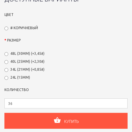
ЦВЕТ
# КОРИЧНЕВЫЙ
РАЗМЕР
48L (30ММ) (+3,45₴)
40L (25ММ) (+2,30₴)
34L (21ММ) (+0,85₴)
24L (15ММ)
КОЛИЧЕСТВО
КУПИТЬ