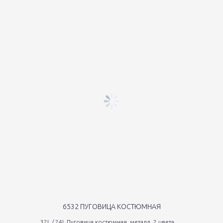
6532 ПУГОВИЦА КОСТЮМНАЯ
32L / 24L Пуговица костюмная, металл. 2 цвета......