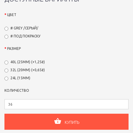
ЦВЕТ
# GREY /СЕРЫЙ/
# ПОД ПОКРАСКУ
РАЗМЕР
40L (25ММ) (+1,25₴)
32L (20ММ) (+0,65₴)
24L (15ММ)
КОЛИЧЕСТВО
КУПИТЬ