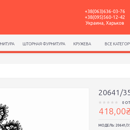
+38(063)636-03-76
+38(095)560-12-42
Украина, Харьков
НИТУРА
ШТОРНАЯ ФУРНИТУРА
КРУЖЕВА
ВСЕ КАТЕГО
20641/3
0 О
418,00
МОДЕЛЬ:
20641/3