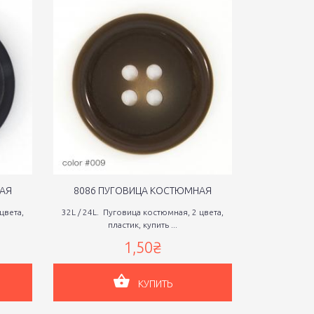
АЯ
8086 ПУГОВИЦА КОСТЮМНАЯ
8089 ПУ
цвета,
32L / 24L. Пуговица костюмная, 2 цвета,
32L / 24L . П
пластик, купить ...
куп
1,50₴
КУПИТЬ