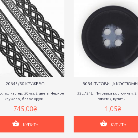
20643/50 КРУЖЕВО
8084 ПУГОВИЦА КОСТЮМН
, полиэстер. 50мм, 2 цвета, Черное
32L / 24L. Пуговица костюмная, 2 
кружево, белое круж...
пластик, купить ...
745,00₴
1,05₴
КУПИТЬ
КУПИТЬ