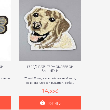
ОЙ
1700/9 ПАТЧ ТЕРМОКЛЕЕВОЙ
1700/14
ВЫШИТЫЙ
итая на
73мм*62мм, вышитый клеевой патч,
62мм*61мм
нашивка клеевая вышитая, соба...
нашивка к
14,55₴
КУПИТЬ