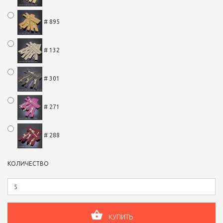
# 895
# 132
# 301
# 271
# 288
КОЛИЧЕСТВО
КУПИТЬ