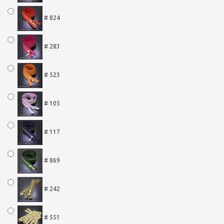
# 824
# 283
# 523
# 105
# 117
# 869
# 242
# 551