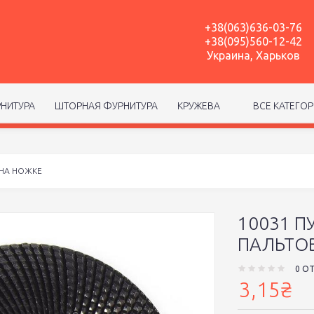
+38(063)636-03-76
+38(095)560-12-42
Украина, Харьков
НИТУРА
ШТОРНАЯ ФУРНИТУРА
КРУЖЕВА
ВСЕ КАТЕГО
 НА НОЖКЕ
10031 П
ПАЛЬТО
0 О
3,15₴