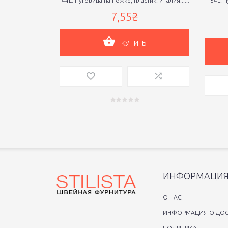
44L. Пуговица на ножке, пластик. Италия......
54L. П
7,55₴
КУПИТЬ
ИНФОРМАЦИ
O НАС
ИНФОРМАЦИЯ О ДОС
ПОЛИТИКА