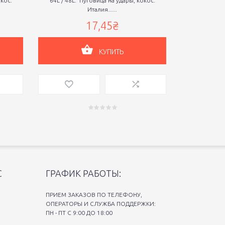
окос.
64L / 48L. Пуговица на удары, кокос.
48L. Пуговица н
Италия......
17,45₴
КУПИТЬ
С
ГРАФИК РАБОТЫ:
ПРИЕМ ЗАКАЗОВ ПО ТЕЛЕФОНУ,
ОПЕРАТОРЫ И СЛУЖБА ПОДДЕРЖКИ:
ПН - ПТ С 9:00 ДО 18:00