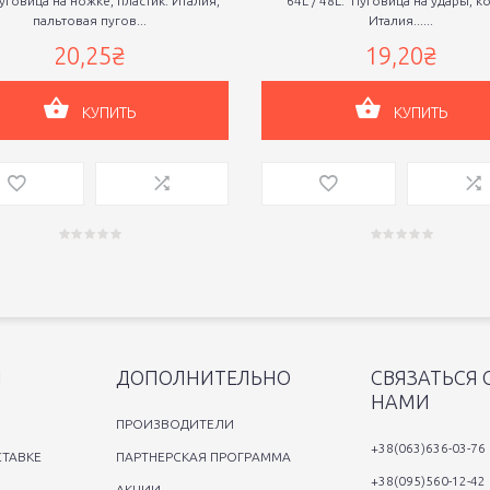
уговица на ножке, пластик. Италия,
64L / 48L. Пуговица на удары, к
пальтовая пугов...
Италия......
20,25₴
19,20₴
КУПИТЬ
КУПИТЬ
Я
ДОПОЛНИТЕЛЬНО
СВЯЗАТЬСЯ 
НАМИ
ПРОИЗВОДИТЕЛИ
+38(063)636-03-76
ТАВКЕ
ПАРТНЕРСКАЯ ПРОГРАММА
+38(095)560-12-42
АКЦИИ