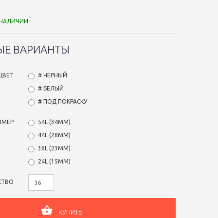
 НАЛИЧИИ
ЫЕ ВАРИАНТЫ
ЦВЕТ
# ЧЕРНЫЙ
# БЕЛЫЙ
# ПОД ПОКРАСКУ
ЗМЕР
54L (34ММ)
44L (28ММ)
36L (23ММ)
24L (15ММ)
СТВО
КУПИТЬ