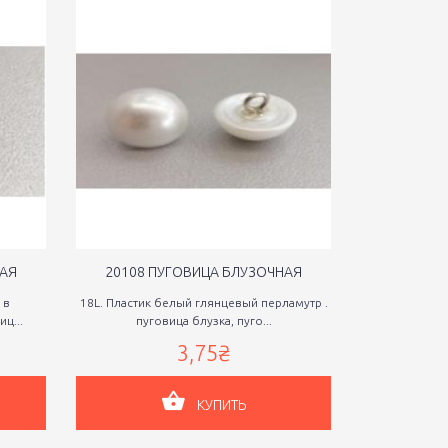
НАЯ
20108 ПУГОВИЦА БЛУЗОЧНАЯ
20109 П
 в
18L. Пластик белый глянцевый перламутр .
18L. Сорочечн
ц...
пуговица блузка, пуго...
б
3,75₴
КУПИТЬ