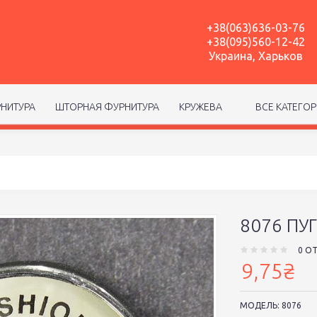
+38(063)636-03-76
+38(095)560-12-42
Украина, Харьков
НИТУРА
ШТОРНАЯ ФУРНИТУРА
КРУЖЕВА
ВСЕ КАТЕГО
8076 ПУ
0 О
9,75₴
МОДЕЛЬ:
8076