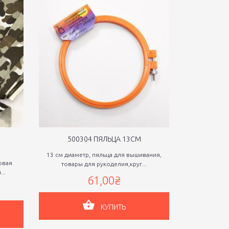
Я
500304 ПЯЛЬЦА 13СМ
500
13 см диаметр, пяльца для вышивания,
18 см диаме
овая
товары для рукоделия,круг...
товары 
..
61,00₴
КУПИТЬ